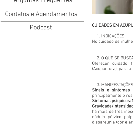
Perguntas Frequentes
Contatos e Agendamentos
CUIDADOS EM ACUP
Podcast
1. INDICAÇÕES
No cuidado de mulhe
2. O QUE SE BUSC
Oferecer cuidado f
(Acupuntura), para a
3. MANIFESTAÇÕES
Sinais e sintomas f
principalmente o ros
Sintomas psíquicos:
Gravidade/Intensida
há mais de três mese
nódulo pélvico palp
dispareunia (dor e a