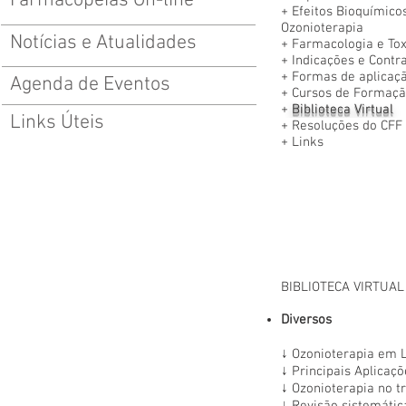
Farmacopeias On-line
+
Efeitos Bioquímicos
Ozonioterapia
Notícias e Atualidades
+
Farmacologia e Tox
+
Indicações e Contr
+
Formas de aplicaçã
Agenda de Eventos
+
Cursos de Formaçã
+
Biblioteca Virtual
Links Úteis
+
Resoluções do CFF 
+
Links
BIBLIOTECA VIRTUAL
Diversos
↓
Ozonioterapia em 
↓
Principais Aplicaç
↓
Ozonioterapia no t