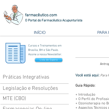
farmacêutico.com
O Portal do Farmacêutico Acupunturista
INÍCIO
PARA
Cursos e Treinamentos em
Brasília, BH e São Paulo.
Assine a nossa Newsletter.
Lista de Espera
Antro
Você está aqui:
Para 
Práticas Integrativas
Guia Rápido:
Legislação e Resoluções
+
Introdução
MTE (CBO)
+
O Perfil do Profiss
+
Ozonioterapia no B
+
Aspectos Técnicos 