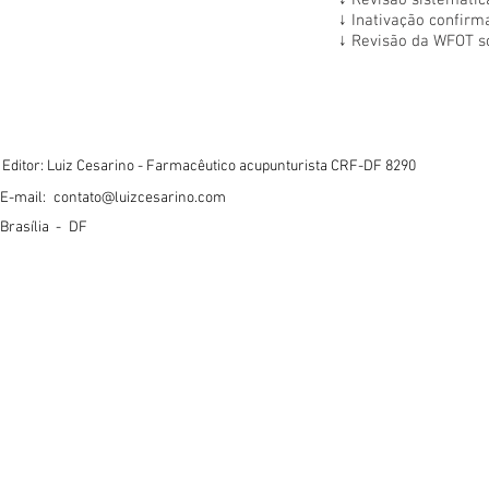
↓
Revisão sistemáti
↓
Inativação confirm
↓
Revisão da WFOT s
Editor: Luiz Cesarino - Farmacêutico acupunturista CRF-DF 8290
E-mail:
contato@luizcesarino.com
Brasília -
DF