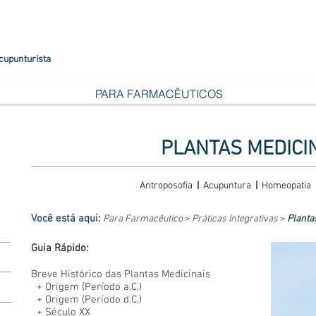
cupunturista
PARA FARMACÊUTICOS
PLANTAS MEDICIN
Antroposofia
|
Acupuntura
|
Homeopatia
Você está aqui:
Para Farmacêutico
>
Práticas Integrativas
>
Plantas
Guia Rápido:
Breve Histórico das Plantas Medicinais
+
Origem (Período a.C.)
+
Origem (Período d.C.)
+
Século XX