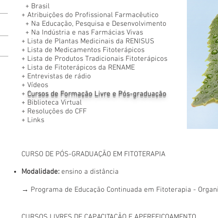
+
Brasil
+
Atribuições do Profissional Farmacêutico
+
Na Educação, Pesquisa e Desenvolvimento
+
Na Indústria e nas Farmácias Vivas
+
Lista de Plantas Medicinais da RENISUS
+
Lista de Medicamentos Fitoterápicos
+
Lista de Produtos Tradicionais Fitoterápicos
+
Lista de Fitoterápicos da RENAME
+
Entrevistas de rádio
+
Vídeos
+
Cursos de Formação Livre e Pós-graduação
+
Biblioteca Virtual
+
Resoluções do CFF
+
Links
CURSO DE PÓS-GRADUAÇÃO EM FITOTERAPIA
Modalidade:
ensino a distância
→
Programa de Educação Continuada em Fitoterapia - Orga
CURSOS LIVRES DE CAPACITAÇÃO E APERFEIÇOAMENTO