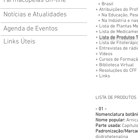
Farmacopeias On-line
+
Brasil
+
Atribuições do Pro
Notícias e Atualidades
+
Na Educação, Pes
+
Na Indústria e na
+
Lista de Plantas M
Agenda de Eventos
+
Lista de Medicamen
+
Lista de Produtos T
Links Úteis
+
Lista de Fitoteráp
+
Entrevistas de rádi
+
Vídeos
+
Cursos de Formaçã
+
Biblioteca Virtual
+
Resoluções do CFF
+
Links
LISTA DE PRODUTOS 
- 01 -
Nomenclatura botâni
Nome popular:
Arnic
Parte usada:
Capítulo
Padronização/Marca
diidrohelenalina