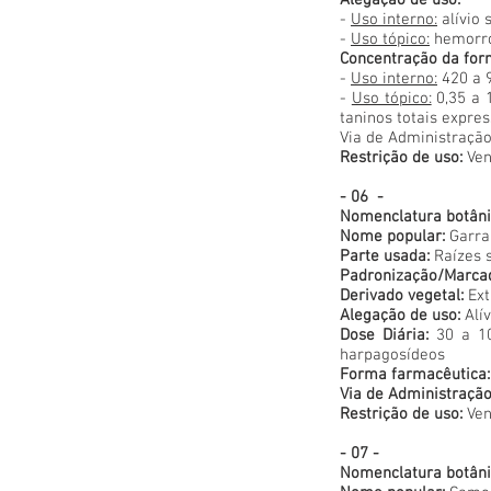
Alegação de uso:
-
Uso interno:
alívio 
-
Uso tópico:
hemorro
Concentração da for
-
Uso interno:
420 a 9
-
Uso tópico:
0,35 a 
taninos totais expre
Via de Administração
Restrição de uso:
Ven
- 06 -
Nomenclatura botâni
Nome popular:
Garra
Parte usada:
Raízes 
Padronização/Marca
Derivado vegetal:
Ext
Alegação de uso:
Alív
Dose Diária:
30 a 10
harpagosídeos
Forma farmacêutica:
Via de Administração
Restrição de uso:
Ven
- 07 -
Nomenclatura botâni