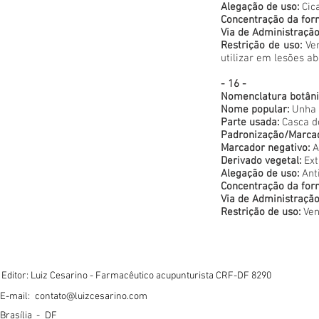
Alegação de uso:
Cic
Concentração da for
Via de Administraçã
Restrição de uso:
Ven
utilizar em lesões a
- 16 -
Nomenclatura botâni
Nome popular:
Unha 
Parte usada:
Casca do
Padronização/Marca
Marcador negativo:
A
Derivado vegetal:
Ext
Alegação de uso:
Ant
Concentração da for
Via de Administração
Restrição de uso:
Ven
Editor: Luiz Cesarino - Farmacêutico acupunturista CRF-DF 8290
E-mail:
contato@luizcesarino.com
Brasília -
DF