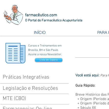
farmacêutico.com
O Portal do Farmacêutico Acupunturista
INÍCIO
PARA
Cursos e Treinamentos em
Brasília, BH e São Paulo.
Assine a nossa Newsletter.
Lista de Espera
Você está aqui:
Para 
Práticas Integrativas
Guia Rápido:
Legislação e Resoluções
Breve Histórico das 
MTE (CBO)
+
Origem (Período a.
+
Origem (Período d.
+
Século XX