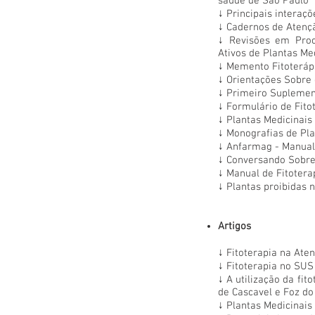
saúde de São Paulo
↓
Principais interaç
↓
Cadernos de Atençã
↓
Revisões em Proc
Ativos de Plantas Me
↓
Memento Fitoterápi
↓
Orientações Sobre 
↓
Primeiro Suplement
↓
Formulário de Fito
↓
Plantas Medicinais
↓
Monografias de Pla
↓
Anfarmag - Manual 
↓
Conversando Sobre
↓
Manual de Fitotera
↓
Plantas proibidas n
Artigos
↓
Fitoterapia na Ate
↓
Fitoterapia no SUS
↓
A utilização da fi
de Cascavel e Foz do
↓
Plantas Medicinais