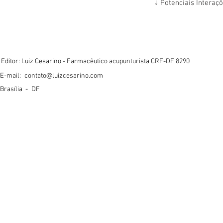
↓
Potenciais Interaç
Editor: Luiz Cesarino - Farmacêutico acupunturista CRF-DF 8290
E-mail:
contato@luizcesarino.com
Brasília -
DF