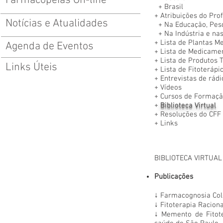
Farmacopeias On-line
+
Brasil
+
Atribuições do Pro
Notícias e Atualidades
+
Na Educação, Pes
+
Na Indústria e na
+
Lista de Plantas M
Agenda de Eventos
+
Lista de Medicamen
+
Lista de Produtos T
Links Úteis
+
Lista de Fitoteráp
+
Entrevistas de rádi
+
Vídeos
+
Cursos de Formaçã
+
Biblioteca Virtual
+
Resoluções do CFF
+
Links
BIBLIOTECA VIRTUAL
Publicações
↓
Farmacognosia Cole
↓
Fitoterapia Raciona
↓
Memento de Fitote