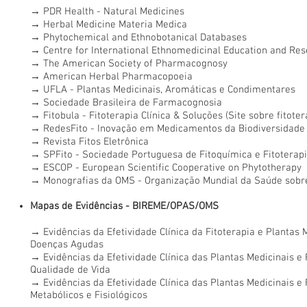
→
PDR Health - Natural Medicines
→
Herbal Medicine Materia Medica
→
Phytochemical and Ethnobotanical Databases
→
Centre for International Ethnomedicinal Education and Re
→
The American Society of Pharmacognosy
→
American Herbal Pharmacopoeia
→
UFLA - Plantas Medicinais, Aromáticas e Condimentares
→
Sociedade Brasileira de Farmacognosia
→
Fitobula - Fitoterapia Clínica & Soluções (Site sobre fitoter
→
RedesFito - Inovação em Medicamentos da Biodiversidade
→
Revista Fitos Eletrônica
→
SPFito - Sociedade Portuguesa de Fitoquímica e Fitoterap
→
ESCOP - European Scientific Cooperative on Phytotherapy
→
Monografias da OMS - Organização Mundial da Saúde sobre
Mapas de Evidências - BIREME/OPAS/OMS
→
Evidências da Efetividade Clínica da Fitoterapia e Plantas 
Doenças Agudas
→
Evidências da Efetividade Clínica das Plantas Medicinais e
Qualidade de Vida
→
Evidências da Efetividade Clínica das Plantas Medicinais e 
Metabólicos e Fisiológicos