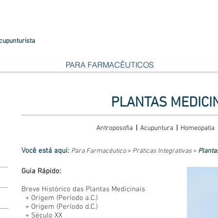
cupunturista
PARA FARMACÊUTICOS
PLANTAS MEDICIN
Antroposofia
|
Acupuntura
|
Homeopatia
Você está aqui:
Para Farmacêutico
>
Práticas Integrativas
>
Plantas
Guia Rápido:
Breve Histórico das Plantas Medicinais
+
Origem (Período a.C.)
+
Origem (Período d.C.)
+
Século XX