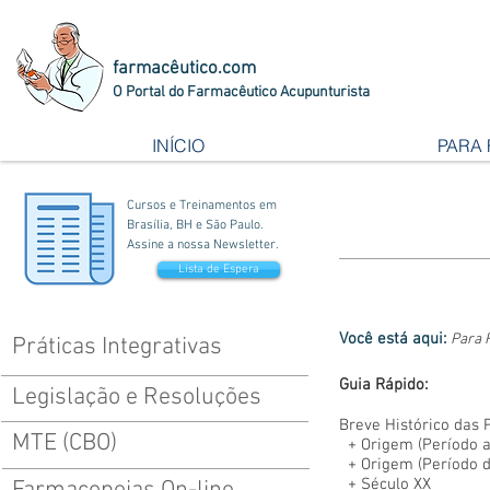
farmacêutico.com
O Portal do Farmacêutico Acupunturista
INÍCIO
PARA
Cursos e Treinamentos em
Brasília, BH e São Paulo.
Assine a nossa Newsletter.
Lista de Espera
Você está aqui:
Para 
Práticas Integrativas
Guia Rápido:
Legislação e Resoluções
Breve Histórico das 
MTE (CBO)
+
Origem (Período a.
+
Origem (Período d.
+
Século XX