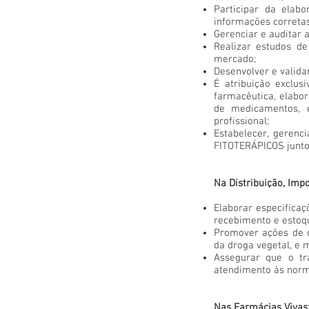
Participar da elab
informações correta
Gerenciar e auditar 
Realizar estudos de
mercado;
Desenvolver e validar
É atribuição exclus
farmacêutica, elabor
de medicamentos, e
profissional;
Estabelecer, geren
FITOTERÁPICOS junto
Na Distribuição, Imp
Elaborar especificaç
recebimento e estoqu
Promover ações de c
da droga vegetal, e 
Assegurar que o t
atendimento às norm
Nas Farmácias Vivas