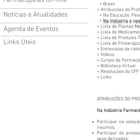
Farmacopeias On-line
+
Brasil
+
Atribuições do Pro
Notícias e Atualidades
+
Na Educação, Pes
+
Na Indústria e na
+
Lista de Plantas M
Agenda de Eventos
+
Lista de Medicamen
+
Lista de Produtos T
Links Úteis
+
Lista de Fitoteráp
+
Entrevistas de rádi
+
Vídeos
+
Cursos de Formaçã
+
Biblioteca Virtual
+
Resoluções do CFF
+
Links
ATRIBUIÇÕES DO PRO
Na Indústria Farmacê
Participar na seleç
insumos;
Participar do proces
seus derivados;