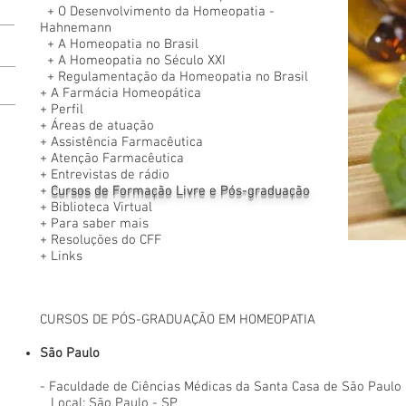
+ O Desenvolvimento da Homeopatia -
Hahnemann
+
A Homeopatia no Brasil
+
A Homeopatia no Século XXI
+
Regulamentação da Homeopatia no Brasil
+
A Farmácia Homeopática
+
Perfil
+
Áreas de atuação
+
Assistência Farmacêutica
+
Atenção Farmacêutica
+
Entrevistas de rádio
+
Cursos de Formação Livre e Pós-graduação
+
Biblioteca Virtual
+
Para saber mais
+
Resoluções do CFF
+
Links
CURSOS DE PÓS-GRADUAÇÃO EM HOMEOPATIA
São Paulo
- Faculdade de Ciências Médicas da Santa Casa de São Paul
Local: São Paulo - SP