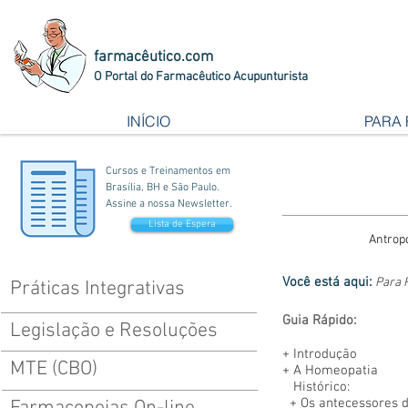
farmacêutico.com
O Portal do Farmacêutico Acupunturista
INÍCIO
PARA
Cursos e Treinamentos em
Brasília, BH e São Paulo.
Assine a nossa Newsletter.
Lista de Espera
Antrop
Você está aqui:
Para 
Práticas Integrativas
Guia Rápido:
Legislação e Resoluções
+
Introdução
MTE (CBO)
+
A Homeopatia
Histórico:
+ Os antecessores 