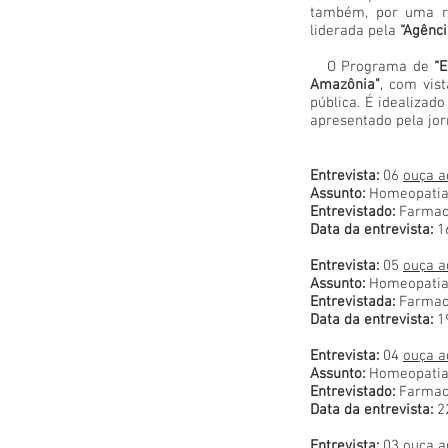
também, por uma re
liderada pela
“Agênc
O Programa de
“E
Amazônia"
, com vis
pública. É idealizad
apresentado pela jor
Entrevista:
06
ouça a
Assunto:
Homeopatia 
Entrevistado:
Farmacê
Data da entrevista:
1
Entrevista:
05
ouça a
Assunto:
Homeopatia 
Entrevistada:
Farmacê
Data da entrevista:
1
Entrevista:
04
ouça a
Assunto:
Homeopatia 
Entrevistado:
Farmacê
Data da entrevista:
2
Entrevista:
03
ouça a