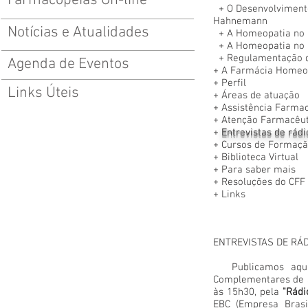
Farmacopeias On-line
+ O Desenvolviment
Hahnemann
Notícias e Atualidades
+
A Homeopatia no 
+
A Homeopatia no 
+
Regulamentação d
Agenda de Eventos
+
A Farmácia Homeo
+
Perfil
Links Úteis
+
Áreas de atuação
+
Assistência Farmac
+
Atenção Farmacêut
+
Entrevistas de rádi
+
Cursos de Formaçã
+
Biblioteca Virtual
+
Para saber mais
+
Resoluções do CFF
+
Links
ENTREVISTAS DE RÁD
Publicamos aqui li
Complementares de 
às 15h30, pela
"Rádi
EBC (Empresa Brasi