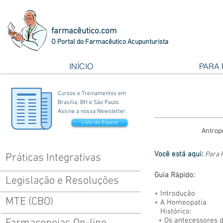
farmacêutico.com
O Portal do Farmacêutico Acupunturista
INÍCIO
PARA
Cursos e Treinamentos em
Brasília, BH e São Paulo.
Assine a nossa Newsletter.
Lista de Espera
Antrop
Você está aqui:
Para 
Práticas Integrativas
Guia Rápido:
Legislação e Resoluções
+
Introdução
MTE (CBO)
+
A Homeopatia
Histórico:
+ Os antecessores 