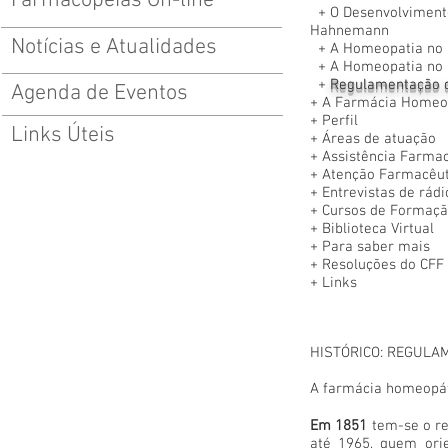
Farmacopeias On-line
+ O Desenvolviment
Hahnemann
Notícias e Atualidades
+
A Homeopatia no 
+
A Homeopatia no 
+
Regulamentação d
Agenda de Eventos
+
A Farmácia Homeo
+
Perfil
Links Úteis
+
Áreas de atuação
+
Assistência Farmac
+
Atenção Farmacêut
+
Entrevistas de rádi
+
Cursos de Formaçã
+
Biblioteca Virtual
+
Para saber mais
+
Resoluções do CFF
+
Links
HISTÓRICO: REGULA
A farmácia homeopáti
Em 1851
tem-se o re
até 1965, quem ori