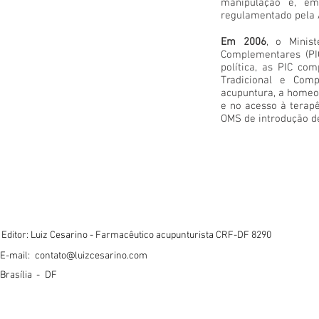
manipulação e, em
regulamentado pela A
Em 2006
, o Minist
Complementares (PI
política, as PIC c
Tradicional e Comp
acupuntura, a homeop
e no acesso à tera
OMS de introdução d
Editor: Luiz Cesarino - Farmacêutico acupunturista CRF-DF 8290
E-mail:
contato@luizcesarino.com
Brasília -
DF