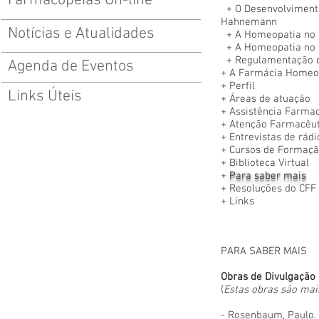
Farmacopeias On-line
+ O Desenvolviment
Hahnemann
Notícias e Atualidades
+
A Homeopatia no 
+
A Homeopatia no 
+
Regulamentação d
Agenda de Eventos
+
A Farmácia Homeo
+
Perfil
Links Úteis
+
Áreas de atuação
+
Assistência Farmac
+
Atenção Farmacêut
+
Entrevistas de rádi
+
Cursos de Formaçã
+
Biblioteca Virtual
+
Para saber mais
+
Resoluções do CFF
+
Links
PARA SABER MAIS
Obras de Divulgação
(
Estas obras são mais
- Rosenbaum, Paulo. 