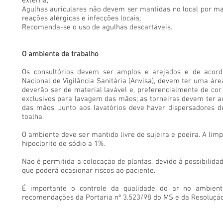
externa;
Agulhas auriculares não devem ser mantidas no local por ma
reações alérgicas e infecções locais;
Recomenda-se o uso de agulhas descartáveis.
O ambiente de trabalho
Os consultórios devem ser amplos e arejados e de acor
Nacional de Vigilância Sanitária (Anvisa), devem ter uma ár
deverão ser de material lavável e, preferencialmente de cor 
exclusivos para lavagem das mãos; as torneiras devem ter 
das mãos. Junto aos lavatórios deve haver dispersadores d
toalha.
O ambiente deve ser mantido livre de sujeira e poeira. A lim
hipoclorito de sódio a 1%.
Não é permitida a colocação de plantas, devido à possibilida
que poderá ocasionar riscos ao paciente.
É importante o controle da qualidade do ar no ambiente
recomendações da Portaria nº 3.523/98 do MS e da Resolução