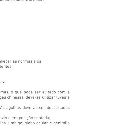
nhecer as normas e os
dentes.
ura:
smas, o que pode ser evitado com a
as chinesas, deve-se utilizar luvas e
. As agulhas deverão ser descartadas
azio e em posição sentada;
os, umbigo, globo ocular e genitália