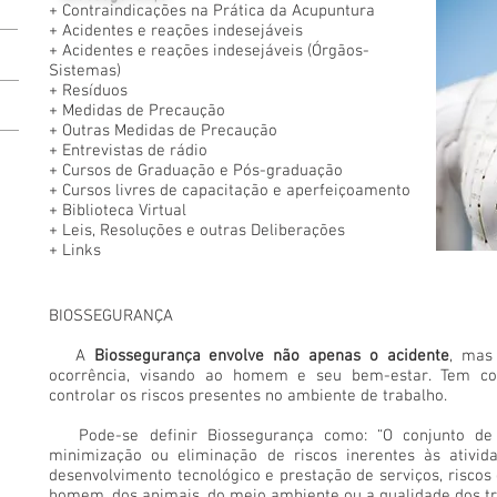
+
Contraindicações na Prática da Acupuntura
+
Acidentes e reações indesejáveis
+
Acidentes e reações indesejáveis (Órgãos-
Sistemas)
+
Resíduos
+
Medidas de Precaução
+
Outras Medidas de Precaução
+
Entrevistas de rádio
+
Cursos de Graduação e Pós-graduação
+
Cursos livres de capacitação e aperfeiçoamento
+
Biblioteca Virtual
+
Leis, Resoluções e outras Deliberações
+
Links
BIOSSEGURANÇA
A
Biossegurança envolve não apenas o acidente
, mas
ocorrência, visando ao homem e seu bem-estar. Tem com
controlar os riscos presentes no ambiente de trabalho.
Pode-se definir Biossegurança como:
“O conjunto de
minimização ou eliminação de riscos inerentes às ativida
desenvolvimento tecnológico e prestação de serviços, risc
homem, dos animais, do meio ambiente ou a qualidade dos tr