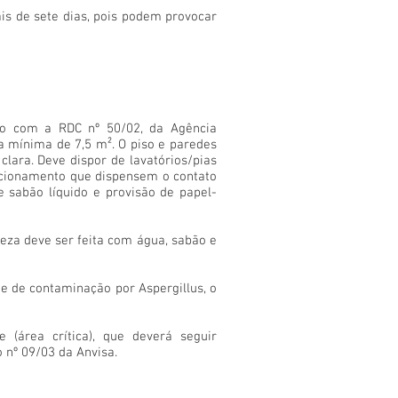
is de sete dias, pois podem provocar
do com a RDC nº 50/02, da Agência
ea mínima de 7,5 m². O piso e paredes
clara. Deve dispor de lavatórios/pias
acionamento que dispensem o contato
e sabão líquido e provisão de papel-
peza deve ser feita com água, sabão e
de de contaminação por Aspergillus, o
 (área crítica), que deverá seguir
 nº 09/03 da Anvisa.