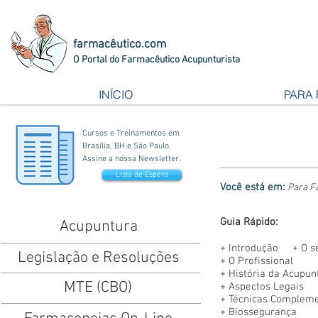
farmacêutico.com
O Portal do Farmacêutico Acupunturista
INÍCIO
PARA
Cursos e Treinamentos em
Brasília, BH e São Paulo.
Assine a nossa Newsletter.
Lista de Espera
Você está em:
Para F
Guia Rápido:
Acupuntura
+
Introdução
+
O s
Legislação e Resoluções
+
O Profissional
+
História da Acupun
MTE (CBO)
+
Aspectos Legais
+
Técnicas Complem
+
Biossegurança