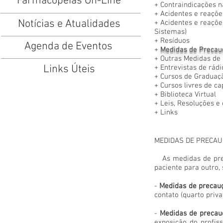
Farmacopeias On-Line
+
Contraindicações n
+
Acidentes e reaçõe
Notícias e Atualidades
+
Acidentes e reaçõe
Sistemas)
+
Resíduos
Agenda de Eventos
+
Medidas de Precau
+
Outras Medidas de
Links Úteis
+
Entrevistas de rádi
+
Cursos de Graduaç
+
Cursos livres de c
+
Biblioteca Virtual
+
Leis, Resoluções e
+
Links
MEDIDAS DE PRECA
As medidas de prec
paciente para outro, 
-
Medidas de precauç
contato (quarto priva
-
Medidas de precau
exposição do profis