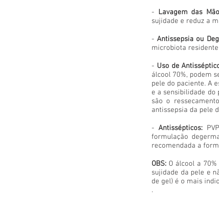
-
Lavagem das Mão
sujidade e reduz a mi
-
Antissepsia ou De
microbiota residente
-
Uso de Antisséptico
álcool 70%, podem se
pele do paciente. A e
e a sensibilidade do
são o ressecamento
antissepsia da pele d
-
Antissépticos:
PVP-
formulação degerman
recomendada a formu
OBS:
O álcool a 70% 
sujidade da pele e n
de gel) é o mais ind
.